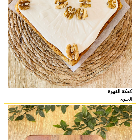
كعكة القهوة
الحلوى