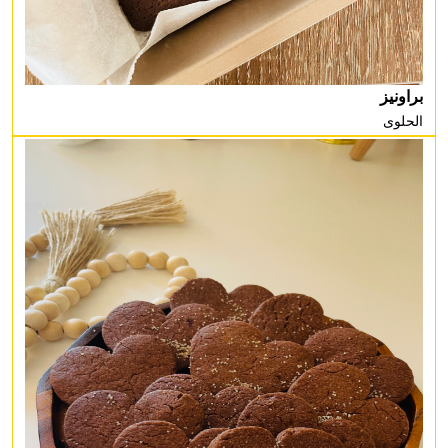
براونيز
الحلوى